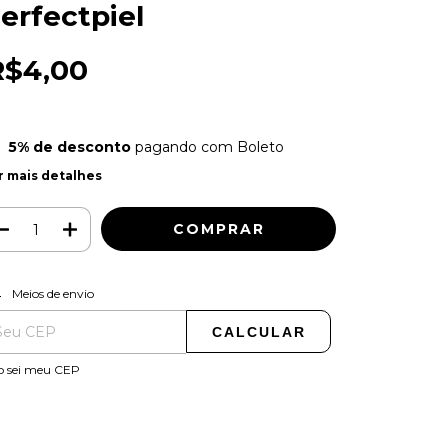
erfectpiel
R$4,00
5% de desconto
pagando com Boleto
r mais detalhes
ALTERAR CEP
regas para o CEP:
Meios de envio
CALCULAR
o sei meu CEP