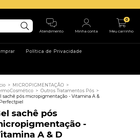
0
Atendimento
Minha conta
Meu carrinho
mprar
Política de Privacidade
cio
>
MICROPIGMENTAÇÃO
>
rmoCosmético
>
Outros Tratamentos Pós
>
l sachê pós micropigmentação - Vitamina A &
Perfectpiel
el sachê pós
icropigmentação -
itamina A & D