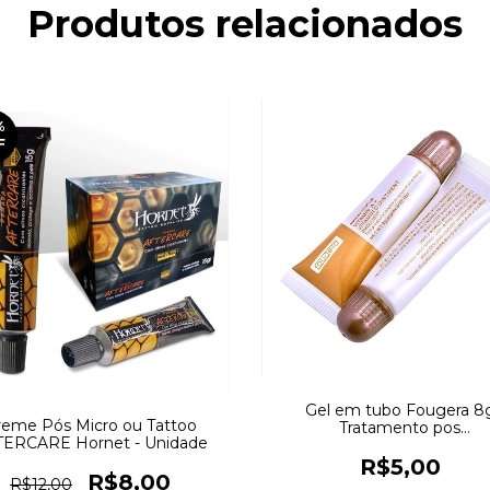
Produtos relacionados
%
F
Gel em tubo Fougera 8
reme Pós Micro ou Tattoo
Tratamento pos
TERCARE Hornet - Unidade
micropigmentação
R$5,00
R$8,00
R$12,00