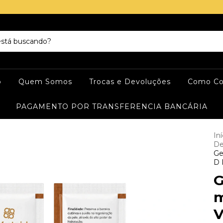
o
Quem Somos
Trocas e Devoluções
Como Co
PAGAMENTO POR TRANSFERENCIA BANCÁRIA
Iní
De
Ge
D 
G
m
V