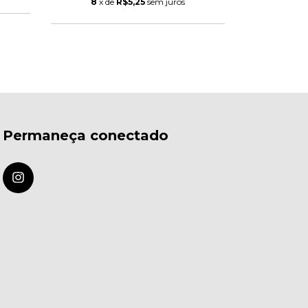
8
x de
R$5,25
sem juros
9
x d
Permaneça conectado