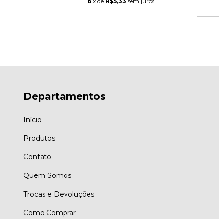
 juros
6
x de
R$5,33
sem juros
Departamentos
Início
Produtos
Contato
Quem Somos
Trocas e Devoluções
Como Comprar