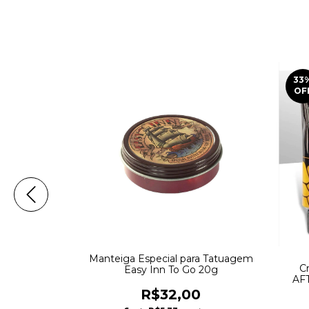
33
OF
200ML -
Manteiga Especial para Tatuagem
C
UE
Easy Inn To Go 20g
AF
0
R$32,00