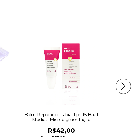
ESGOTAD
g
Balm Reparador Labial Fps 15 Haut
AGUA M
Medical Micropigmentação
U
R$42,00