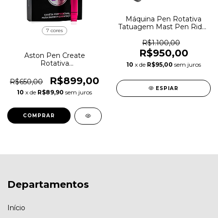
Máquina Pen Rotativa
Tatuagem Mast Pen Rider
7 cores
Pro sem fio
R$1.100,00
R$950,00
Aston Pen Create
Rotativa
10
x de
R$95,00
sem juros
Micropigmentação e
Tatuagem - 3 grips
R$899,00
R$650,00
ESPIAR
10
x de
R$89,90
sem juros
COMPRAR
Departamentos
Início