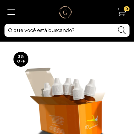
0
3
%
OFF