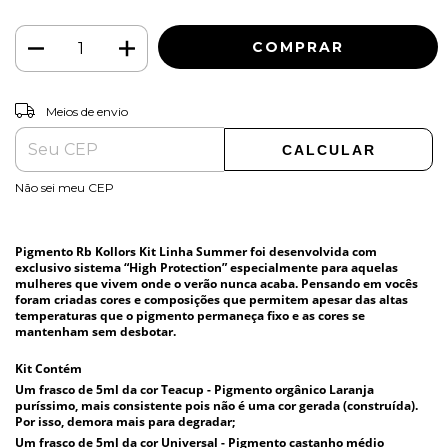
ALTERAR CEP
Entregas para o CEP:
Meios de envio
CALCULAR
Não sei meu CEP
Pigmento Rb Kollors Kit Linha Summer
foi desenvolvida com
exclusivo sistema “High Protection” especialmente para aquelas
mulheres que vivem onde o verão nunca acaba. Pensando em vocês
foram criadas cores e composições que permitem apesar das altas
temperaturas que o pigmento permaneça fixo e as cores se
mantenham sem desbotar.
Kit Contém
Um frasco de 5ml da cor Teacup - Pigmento orgânico Laranja
puríssimo, mais consistente pois não é uma cor gerada (construída).
Por isso, demora mais para degradar;
Um frasco de 5ml da cor Universal - Pigmento castanho médio