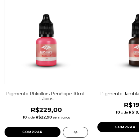
Pigmento Rbkollors Penélope 10ml -
Pigmento Jamblac
Lábios
R$19
R$229,00
10
x de
R$19
10
x de
R$22,90
sem juros