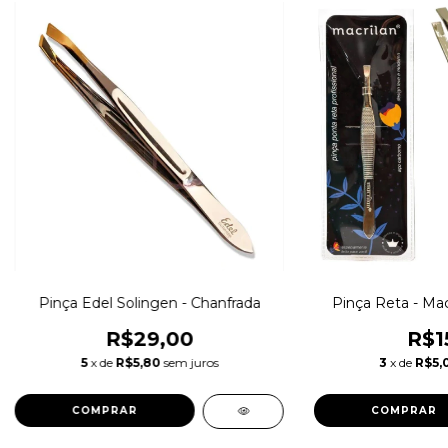
Pinça Edel Solingen - Chanfrada
Pinça Reta - Macr
R$29,00
R$1
5
x de
R$5,80
sem juros
3
x de
R$5,