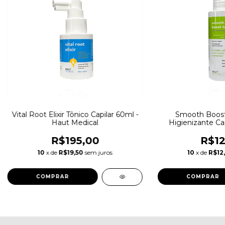
Vital Root Elixir Tônico Capilar 60ml -
Smooth Boost 
Haut Medical
Higienizante Ca
R$195,00
R$12
10
x de
R$19,50
sem juros
10
x de
R$12