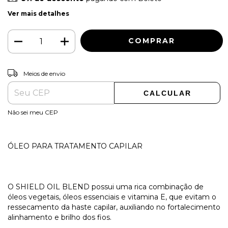
Ver mais detalhes
ALTERAR CEP
Entregas para o CEP:
Meios de envio
CALCULAR
Não sei meu CEP
ÓLEO PARA TRATAMENTO CAPILAR
O SHIELD OIL BLEND possui uma rica combinação de
óleos vegetais, óleos essenciais e vitamina E, que evitam o
ressecamento da haste capilar, auxiliando no fortalecimento
alinhamento e brilho dos fios.